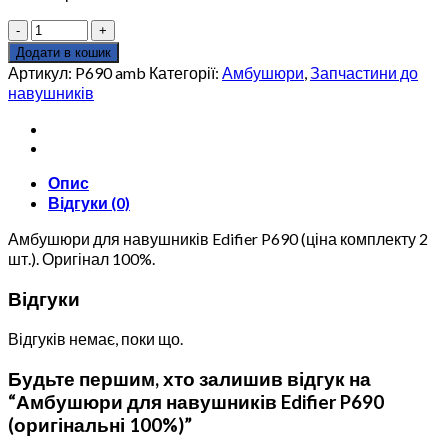
Амбушюри
для
Додати в кошик
навушників
Артикул:
P690 amb
Категорії:
Амбушюри
,
Запчастини до
Edifier
навушників
P690
(оригінальні
100%)
кількість
Опис
Відгуки (0)
Амбушюри для навушників Edifier P690 (ціна комплекту 2
шт.). Оригінал 100%.
Відгуки
Відгуків немає, поки що.
Будьте першим, хто залишив відгук на
“Амбушюри для навушників Edifier P690
(оригінальні 100%)”