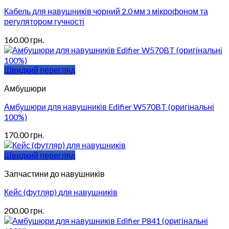
Кабель для навушників чорний 2.0 мм з мікрофоном та
регулятором гучності
160.00
грн.
Швидкий перегляд
Амбушюри
Амбушюри для навушників Edifier W570BT (оригінальні
100%)
170.00
грн.
Швидкий перегляд
Запчастини до навушників
Кейс (футляр) для навушників
200.00
грн.