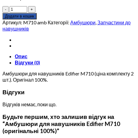
Амбушюри
для
Додати в кошик
навушників
Артикул:
M710 amb
Категорії:
Амбушюри
,
Запчастини до
Edifier
навушників
M710
(оригінальні
100%)
кількість
Опис
Відгуки (0)
Амбушюри для навушників Edifier M710 (ціна комплекту 2
шт.). Оригінал 100%.
Відгуки
Відгуків немає, поки що.
Будьте першим, хто залишив відгук на
“Амбушюри для навушників Edifier M710
(оригінальні 100%)”