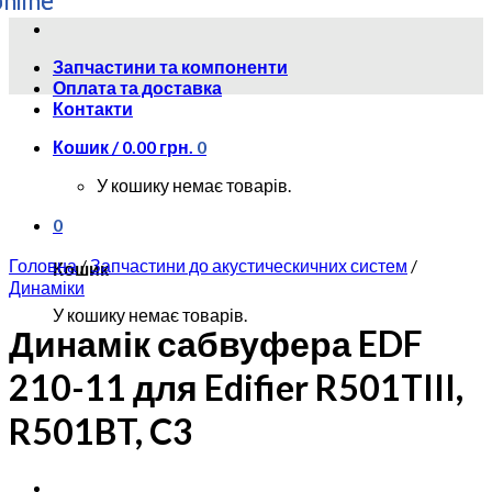
Skip
to
Запчастини та компоненти
content
Оплата та доставка
Контакти
Кошик /
0.00
грн.
0
У кошику немає товарів.
0
Головна
/
Запчастини до акустическичних систем
/
Кошик
Динаміки
У кошику немає товарів.
Динамік сабвуфера EDF
210-11 для Edifier R501TIII,
R501BT, C3