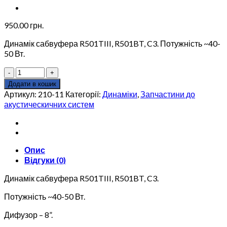
950.00
грн.
Динамік сабвуфера R501TIII, R501BT, C3. Потужність ~40-
50 Вт.
Динамік
сабвуфера
Додати в кошик
EDF
Артикул:
210-11
Категорії:
Динаміки
,
Запчастини до
210-
акустическичних систем
11
для
Edifier
R501TIII,
R501BT,
Опис
C3
Відгуки (0)
кількість
Динамік сабвуфера R501TIII, R501BT, C3.
Потужність ~40-50 Вт.
Дифузор – 8”.