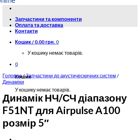
Skip
to
Запчастини та компоненти
content
Оплата та доставка
Контакти
Кошик /
0.00
грн.
0
У кошику немає товарів.
0
Головна
/
Запчастини до акустическичних систем
/
Кошик
Динаміки
У кошику немає товарів.
Динамік НЧ/СЧ діапазону
F51NT для Airpulse A100
розмір 5″