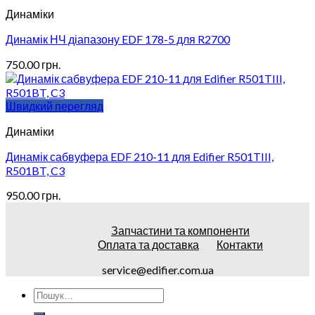
Динаміки
Динамік НЧ діапазону EDF 178-5 для R2700
750.00
грн.
Швидкий перегляд
Динаміки
Динамік сабвуфера EDF 210-11 для Edifier R501TIII,
R501BT, C3
950.00
грн.
Запчастини та компоненти
Оплата та доставка
Контакти
service@edifier.com.ua