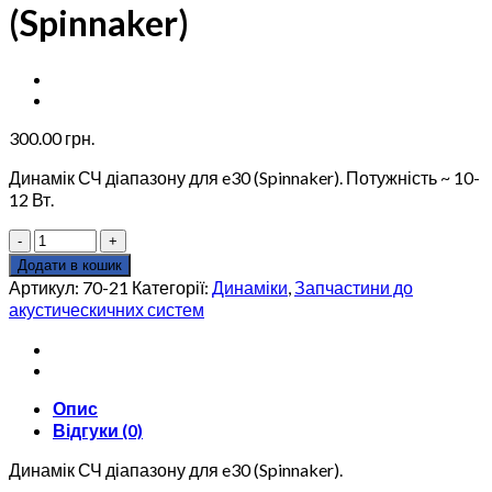
(Spinnaker)
300.00
грн.
Динамік СЧ діапазону для e30 (Spinnaker). Потужність ~ 10-
12 Вт.
Динамік
СЧ
Додати в кошик
діапазону
Артикул:
70-21
Категорії:
Динаміки
,
Запчастини до
EDF
акустическичних систем
70-
21
для
Edifier
Опис
e30
(Spinnaker)
Відгуки (0)
кількість
Динамік СЧ діапазону для e30 (Spinnaker).