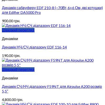
Динамік сабвуферу EDF 210-8 (~70Вт, 6+6 Ом, дві котушки)
для Edifier DA5000 Pro
900.00
грн.
Швидкий перегляд
Динаміки
Динамік НЧ/СЧ діапазону EDF 116-14
190.00
грн.
Швидкий перегляд
Динаміки
Динамік СЧ/НЧ діапазону F59NT для Airpulse A200 розмір
5,5″
4,800.00
грн.