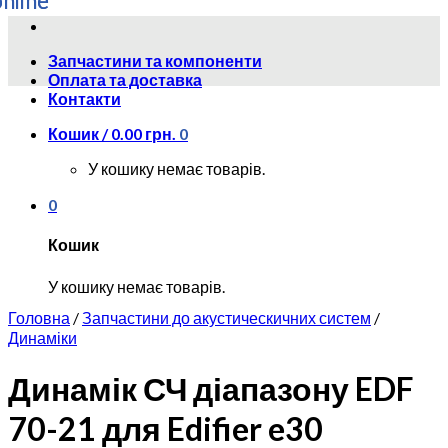
Skip
to
Запчастини та компоненти
content
Оплата та доставка
Контакти
Кошик /
0.00
грн.
0
У кошику немає товарів.
0
Кошик
У кошику немає товарів.
Головна
/
Запчастини до акустическичних систем
/
Динаміки
Динамік СЧ діапазону EDF
70-21 для Edifier e30