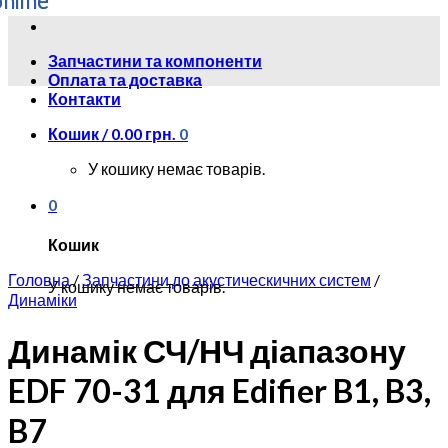
Skip
to
Запчастини та компоненти
content
Оплата та доставка
Контакти
Кошик /
0.00
грн.
0
У кошику немає товарів.
0
Кошик
Головна
/
Запчастини до акустическичних систем
/
У кошику немає товарів.
Динаміки
Динамік СЧ/НЧ діапазону
EDF 70-31 для Edifier B1, B3,
B7