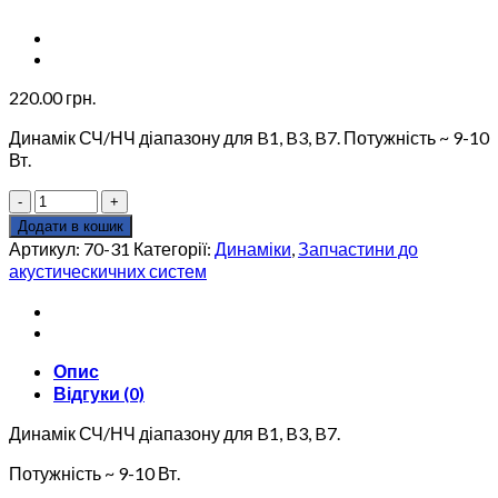
220.00
грн.
Динамік СЧ/НЧ діапазону для B1, B3, B7. Потужність ~ 9-10
Вт.
Динамік
СЧ/
Додати в кошик
НЧ
Артикул:
70-31
Категорії:
Динаміки
,
Запчастини до
діапазону
акустическичних систем
EDF
70-
31
для
Опис
Edifier
Відгуки (0)
B1,
B3,
Динамік СЧ/НЧ діапазону для B1, B3, B7.
B7
кількість
Потужність ~ 9-10 Вт.