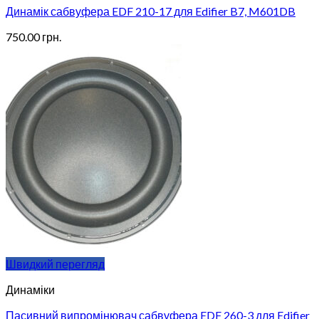
Динамік сабвуфера EDF 210-17 для Edifier B7, M601DB
750.00
грн.
Швидкий перегляд
Динаміки
Пасивний випромінювач сабвуфера EDF 260-3 для Edifier