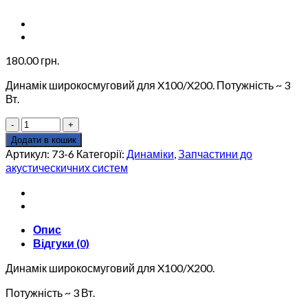
180.00
грн.
Динамік широкосмуговий для X100/X200. Потужність ~ 3
Вт.
Динамік
широкосмуговий
Додати в кошик
EDF
Артикул:
73-6
Категорії:
Динаміки
,
Запчастини до
73-
акустическичних систем
6
для
Edifier
X100/X200.
кількість
Опис
Відгуки (0)
Динамік широкосмуговий для X100/X200.
Потужність ~ 3 Вт.