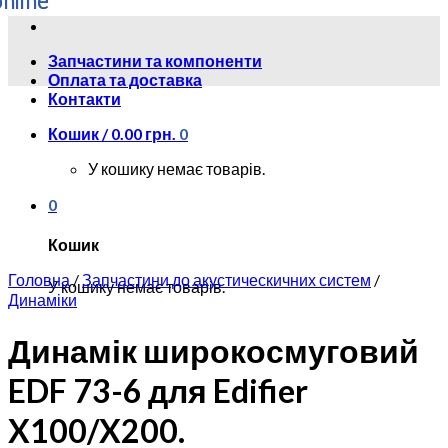
Skip
to
Запчастини та компоненти
content
Оплата та доставка
Контакти
Кошик /
0.00
грн.
0
У кошику немає товарів.
0
Кошик
Головна
/
Запчастини до акустическичних систем
/
У кошику немає товарів.
Динаміки
Динамік широкосмуговий
EDF 73-6 для Edifier
X100/X200.