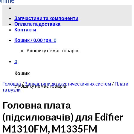
Skip
to
Запчастини та компоненти
content
Оплата та доставка
Контакти
Кошик /
0.00
грн.
0
У кошику немає товарів.
0
Кошик
Головна
/
Запчастини до акустическичних систем
/
Плати
У кошику немає товарів.
та вузли
Головна плата
(підсилювачів) для Edifier
M1310FM, M1335FM