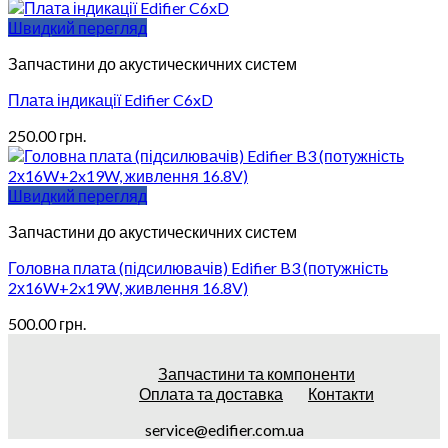
Швидкий перегляд
Запчастини до акустическичних систем
Плата індикації Edifier C6xD
250.00
грн.
Швидкий перегляд
Запчастини до акустическичних систем
Головна плата (підсилювачів) Edifier B3 (потужність
2х16W+2x19W, живлення 16.8V)
500.00
грн.
Запчастини та компоненти
Оплата та доставка
Контакти
service@edifier.com.ua