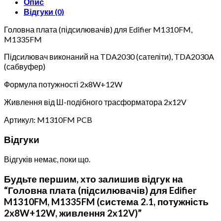
Опис
2.1,
Відгуки (0)
потужність
2x8W+12W,
Головна плата (підсилювачів) для Edifier M1310FM,
живлення
M1335FM
2x12V)
кількість
Підсилювач виконаний на TDA2030 (сателіти), TDA2030A
(сабвуфер)
Формула потужності 2x8W+12W
Живлення від Ш-подібного трасформатора 2x12V
Артикул: M1310FM PCB
Відгуки
Відгуків немає, поки що.
Будьте першим, хто залишив відгук на
“Головна плата (підсилювачів) для Edifier
M1310FM, M1335FM (система 2.1, потужність
2x8W+12W, живлення 2x12V)”