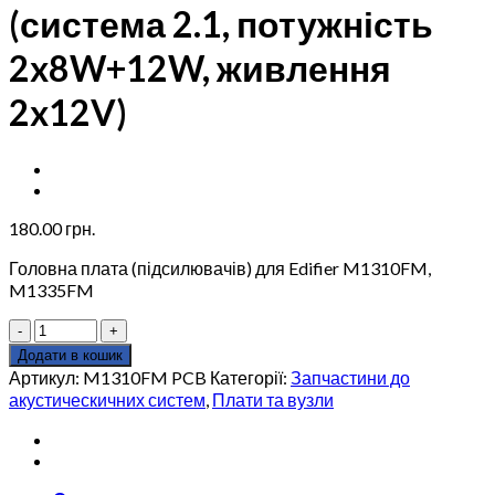
(система 2.1, потужність
2x8W+12W, живлення
2x12V)
180.00
грн.
Головна плата (підсилювачів) для Edifier M1310FM,
M1335FM
Головна
плата
Додати в кошик
(підсилювачів)
Артикул:
M1310FM PCB
Категорії:
Запчастини до
для
акустическичних систем
,
Плати та вузли
Edifier
M1310FM,
M1335FM
(система