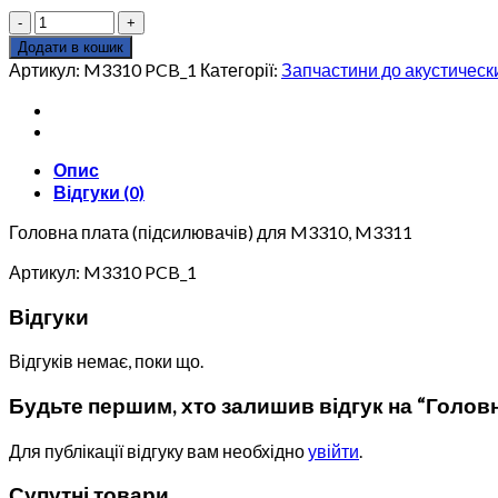
Головна
плата
Додати в кошик
(підсилювачів)
Артикул:
M3310 PCB_1
Категорії:
Запчастини до акустическ
для
Edifier
M3310,
M3311
Опис
кількість
Відгуки (0)
Головна плата (підсилювачів) для M3310, M3311
Артикул: M3310 PCB_1
Відгуки
Відгуків немає, поки що.
Будьте першим, хто залишив відгук на “Головна
Для публікації відгуку вам необхідно
увійти
.
Супутні товари