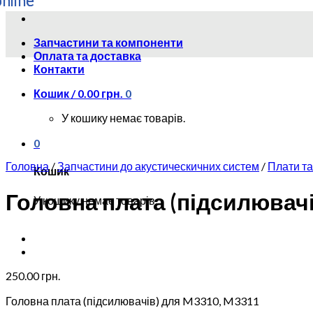
Skip
to
Запчастини та компоненти
content
Оплата та доставка
Контакти
Кошик /
0.00
грн.
0
У кошику немає товарів.
0
Головна
/
Запчастини до акустическичних систем
/
Плати та
Кошик
Головна плата (підсилювачі
У кошику немає товарів.
250.00
грн.
Головна плата (підсилювачів) для M3310, M3311