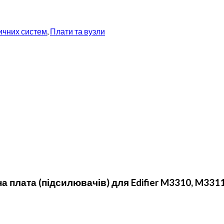
ичних систем
,
Плати та вузли
 плата (підсилювачів) для Edifier M3310, M331