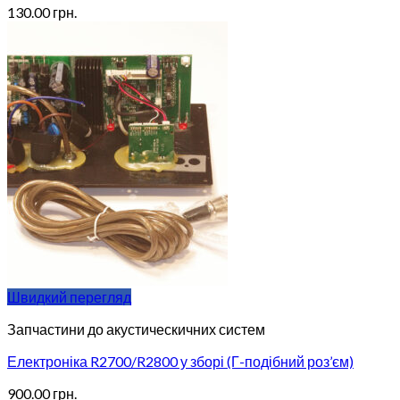
130.00
грн.
Швидкий перегляд
Запчастини до акустическичних систем
Електроніка R2700/R2800 у зборі (Г-подібний роз’єм)
900.00
грн.