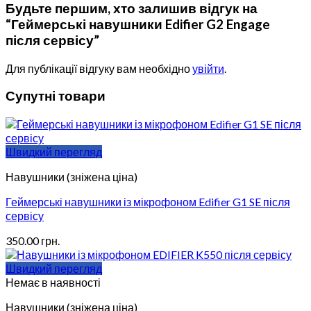
Будьте першим, хто залишив відгук на
“Геймерські навушники Edifier G2 Engage
після сервісу”
Для публікації відгуку вам необхідно
увійти
.
Супутні товари
Швидкий перегляд
Навушники (зніжена ціна)
Геймерські навушники із мікрофоном Edifier G1 SE після
сервісу
350.00
грн.
Швидкий перегляд
Немає в наявності
Навушники (зніжена ціна)