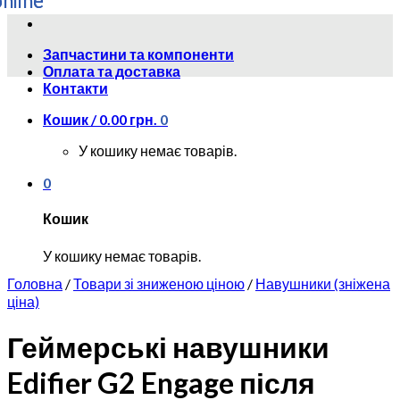
Skip
to
Запчастини та компоненти
content
Оплата та доставка
Контакти
Кошик /
0.00
грн.
0
У кошику немає товарів.
0
Кошик
У кошику немає товарів.
Головна
/
Товари зі зниженою ціною
/
Навушники (зніжена
ціна)
Геймерські навушники
Edifier G2 Engage після