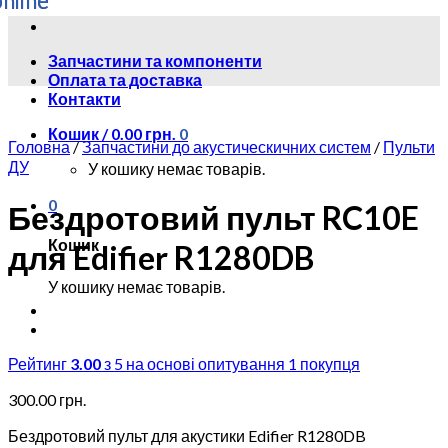
Skip
to
Запчастини та компоненти
content
Оплата та доставка
Контакти
Кошик /
0.00
грн.
0
Головна
/
Запчастини до акустическичних систем
/
Пульти
ДУ
У кошику немає товарів.
0
Бездротовий пульт RC10E
Кошик
для Edifier R1280DB
У кошику немає товарів.
Рейтинг
3.00
з 5 на основі опитування
1
покупця
300.00
грн.
Бездротовий пульт для акустики Edifier R1280DB