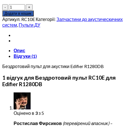
Бездротовий
пульт
Додати в кошик
RC10E
Артикул:
RC10E
Категорії:
Запчастини до акустическичних
для
систем
,
Пульти ДУ
Edifier
R1280DB
кількість
Опис
Відгуки (1)
Бездротовий пульт для акустики Edifier R1280DB
1 відгук для
Бездротовий пульт RC10E для
Edifier R1280DB
Оцінено в
3
з 5
Ростислав Фирсиков
(перевірений власник)
–