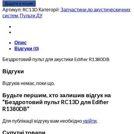
пульт
Додати в кошик
RC13D
Артикул:
RC13D
Категорії:
Запчастини до акустическичних
для
систем
,
Пульти ДУ
Edifier
R1380DB
кількість
Опис
Відгуки (0)
Бездротовий пульт для акустики Edifier R1380DB
Відгуки
Відгуків немає, поки що.
Будьте першим, хто залишив відгук на
“Бездротовий пульт RC13D для Edifier
R1380DB”
Для публікації відгуку вам необхідно
увійти
.
Супутні товари