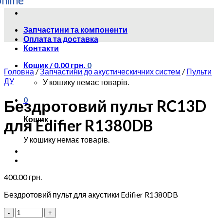
Skip
to
Запчастини та компоненти
content
Оплата та доставка
Контакти
Кошик /
0.00
грн.
0
Головна
/
Запчастини до акустическичних систем
/
Пульти
ДУ
У кошику немає товарів.
0
Бездротовий пульт RC13D
Кошик
для Edifier R1380DB
У кошику немає товарів.
400.00
грн.
Бездротовий пульт для акустики Edifier R1380DB
Бездротовий