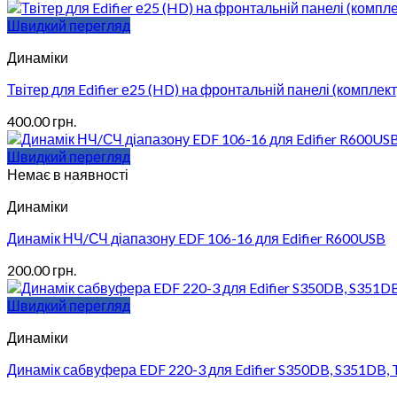
Швидкий перегляд
Динаміки
Твітер для Edifier е25 (HD) на фронтальній панелі (комплект
400.00
грн.
Швидкий перегляд
Немає в наявності
Динаміки
Динамік НЧ/СЧ діапазону EDF 106-16 для Edifier R600USB
200.00
грн.
Швидкий перегляд
Динаміки
Динамік сабвуфера EDF 220-3 для Edifier S350DB, S351DB, 