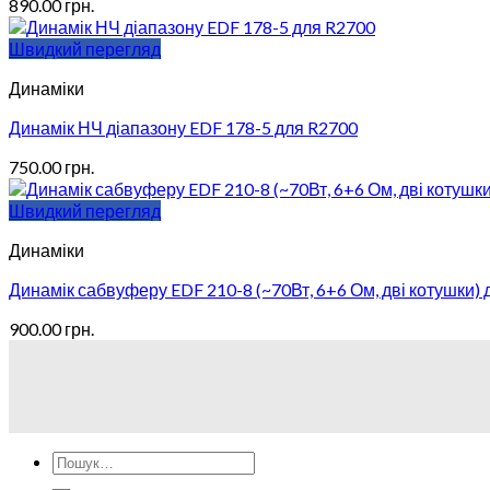
890.00
грн.
Швидкий перегляд
Динаміки
Динамік НЧ діапазону EDF 178-5 для R2700
750.00
грн.
Швидкий перегляд
Динаміки
Динамік сабвуферу EDF 210-8 (~70Вт, 6+6 Ом, дві котушки) 
900.00
грн.