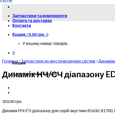
Skip
to
Запчастини та компоненти
content
Оплата та доставка
Контакти
Кошик /
0.00
грн.
0
У кошику немає товарів.
0
Головна
/
Запчастини до акустическичних систем
/
Динамік
Кошик
Динамік НЧ/СЧ діапазону EDF
У кошику немає товарів.
350.00
грн.
Динамік НЧ/СЧ діапазону для серій акустики R1600, R1700, R