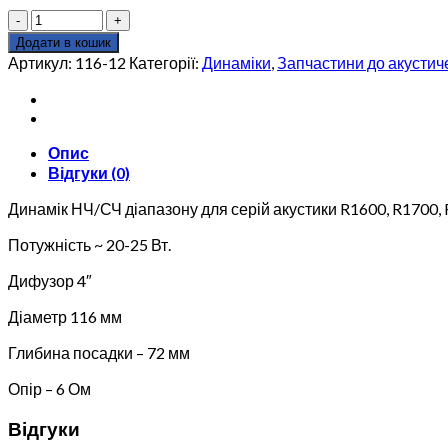
Динамік
НЧ/
Додати в кошик
СЧ
Артикул:
116-12
Категорії:
Динаміки
,
Запчастини до акустич
діапазону
EDF
116-
12
Опис
для
Відгуки (0)
Edifier
R1600,
Динамік НЧ/СЧ діапазону для серій акустики R1600, R1700, 
R1700,
R1800,
Потужність ~ 20-25 Вт.
R1850,
R1855
Дифузор 4″
кількість
Діаметр 116 мм
Глибина посадки – 72 мм
Опір – 6 Ом
Відгуки