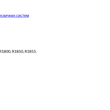
ескичних систем
R1800, R1850, R1855.