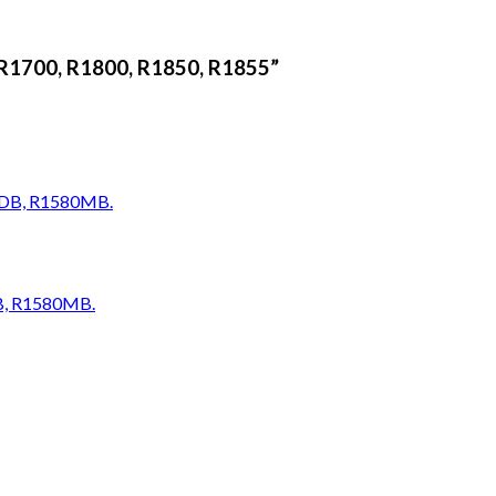
R1700, R1800, R1850, R1855”
B, R1580MB.