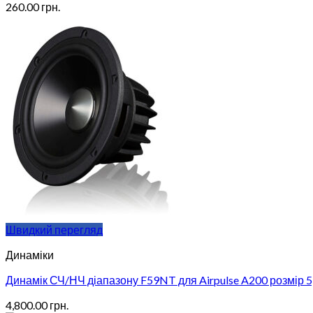
260.00
грн.
Швидкий перегляд
Динаміки
Динамік СЧ/НЧ діапазону F59NT для Airpulse A200 розмір 5
4,800.00
грн.