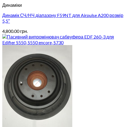
Динаміки
Динамік СЧ/НЧ діапазону F59NT для Airpulse A200 розмір
5,5″
4,800.00
грн.