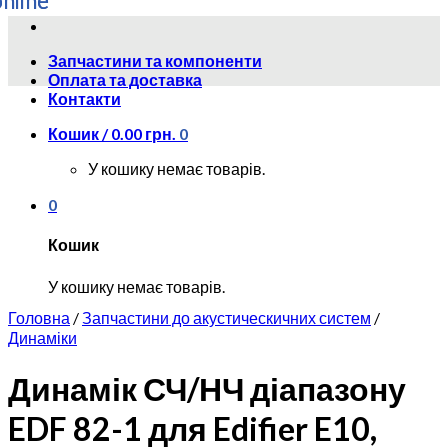
Skip
to
Запчастини та компоненти
content
Оплата та доставка
Контакти
Кошик /
0.00
грн.
0
У кошику немає товарів.
0
Кошик
У кошику немає товарів.
Головна
/
Запчастини до акустическичних систем
/
Динаміки
Динамік СЧ/НЧ діапазону
EDF 82-1 для Edifier E10,