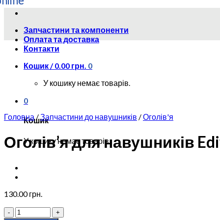
Skip
to
Запчастини та компоненти
content
Оплата та доставка
Контакти
Кошик /
0.00
грн.
0
У кошику немає товарів.
0
Головна
/
Запчастини до навушників
/
Оголів'я
Кошик
Оголів’я для навушників Edi
У кошику немає товарів.
130.00
грн.
Оголів'я