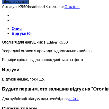
для
Додати в кошик
навушників
Артикул:
K550 headband
Категорія:
Оголів'я
Edifier
K550
кількість
Опис
Відгуки (0)
Оголів’я для навушників Edifier K550
Усередині оголов’я проходить двожильний кабель.
Розміри кріплень для чашок дивіться на фото
Відгуки
Відгуків немає, поки що.
Будьте першим, хто залишив відгук на “Оголів’
Для публікації відгуку вам необхідно
увійти
.
Супутні товари