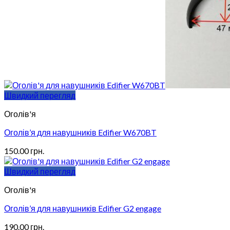
Швидкий перегляд
Оголів'я
Оголів’я для навушників Edifier W670BT
150.00
грн.
Швидкий перегляд
Оголів'я
Оголів’я для навушників Edifier G2 engage
190.00
грн.