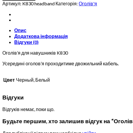
навушників
Артикул:
K830 headband
Категорія:
Оголів'я
Edifier
K830
кількість
Опис
Додаткова інформація
Відгуки (0)
Оголів’я для навушників K830
Усередині оголов’я проходитиме двожильний кабель.
Цвет
Черный, Белый
Відгуки
Відгуків немає, поки що.
Будьте першим, хто залишив відгук на “Оголів’