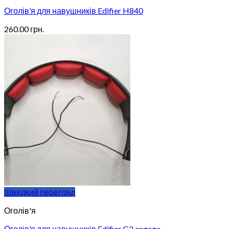
Оголів’я для навушників Edifier H840
260.00
грн.
Швидкий перегляд
Оголів'я
Оголів’я для навушників Edifier G2 engage