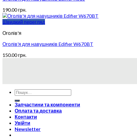
190.00
грн.
Швидкий перегляд
Оголів'я
Оголів’я для навушників Edifier W670BT
150.00
грн.
Запчастини та компоненти
Оплата та доставка
Контакти
Увійти
Newsletter