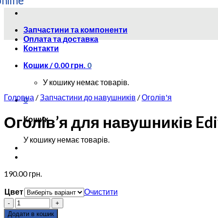
Skip
to
Запчастини та компоненти
content
Оплата та доставка
Контакти
Кошик /
0.00
грн.
0
У кошику немає товарів.
Головна
/
Запчастини до навушників
/
Оголів'я
0
Оголів’я для навушників Edi
Кошик
У кошику немає товарів.
190.00
грн.
Цвет
Очистити
Оголів'я
для
Додати в кошик