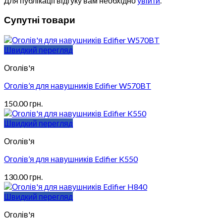
Для публікації відгуку вам необхідно
увійти
.
Супутні товари
Швидкий перегляд
Оголів'я
Оголів’я для навушників Edifier W570BT
150.00
грн.
Швидкий перегляд
Оголів'я
Оголів’я для навушників Edifier K550
130.00
грн.
Швидкий перегляд
Оголів'я